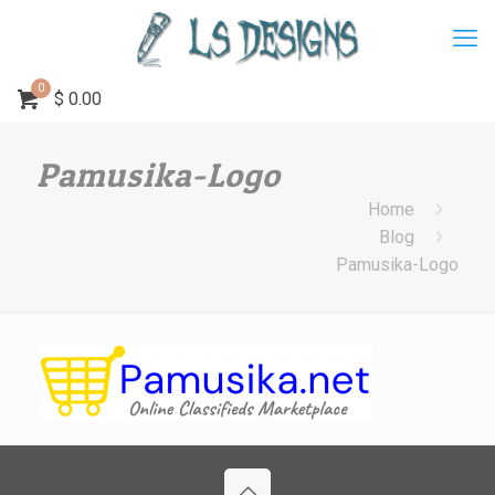
0
$
0.00
Pamusika-Logo
Home
Blog
Pamusika-Logo